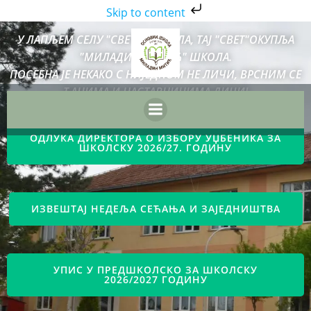
Skip to content
Skip
У ЛАПЉЕМ СЕЛУ "СВЕТА" ЈЕ ПОЛА, ТАЈ "СВЕТ"ОКУПЉА
to
"МИЛАДИН МИТИЋ" ШКОЛА.
content
ПОСЕБНА ЈЕ НЕКАКО С НИЈЕДНОМ НЕ ЛИЧИ, ВРСНИМ СЕ
ЂАЦИМА И НАСТАВНИЦИМА ДИЧИ!
ОДЛУКА ДИРЕКТОРА О ИЗБОРУ УЏБЕНИКА ЗА
ШКОЛСКУ 2026/27. ГОДИНУ
ИЗВЕШТАЈ НЕДЕЉА СЕЋАЊА И ЗАЈЕДНИШТВА
УПИС У ПРЕДШКОЛСКО ЗА ШКОЛСКУ
2026/2027 ГОДИНУ