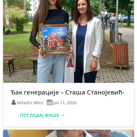
Ђак генерације – Сташа Станојевић-
Miladin Mitic
јун 11, 2026
ПОГЛЕДАЈ ВИШЕ