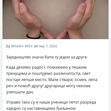
by
Miladin Mitic
on
мај 7, 2026
Заједништво значи бити ту једни за друге.
Када делимо радост, помажемо у тешким
тренуцима и поштујемо различитости, свет
постаје лепше место. Мале ствари, осмех, лепа
реч и помоћ другу/ другарици могу некоме
улепшати дан.
Управо тако су и наши ученици петог разреда
заједно са наставницима Љиљаном