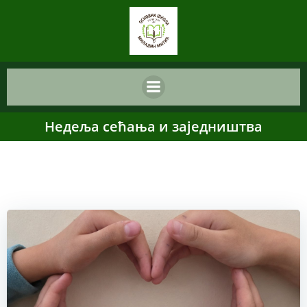
Skip
content
to
content
Недеља сећања и заједништва