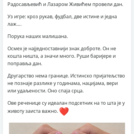
Радосављевић и Лазаром Живићем провели дан.
Уз игре: кроз рукав, фудбал, две истине и једна
лаж….
Порука наших малишана.
Осмех је најједноставнији знак доброте. Он не
кошта ништа, а значи много. Руши баријере и
поправља дан.
Другарство нема границе. Истинско пријатељство
не познаје разлике у годинама, нацијама, вери
или удаљености. Оно спаја срца.
Ове реченице су идеалан подсетник на то шта је у
животу заиста важно.