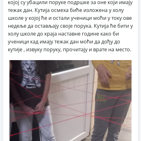
којој су убацили поруке подршке за оне који имају
тежак дан. Кутија осмеха биће изложена у холу
школе у којој ће и остали ученици моћи у току ове
недеље да остављају своје порука. Кутија ће бити у
холу школе до краја наставне године како би
ученици кад имају тежак дан моћи да дођу до
кутије , извуку поруку, прочитају и врате на место.