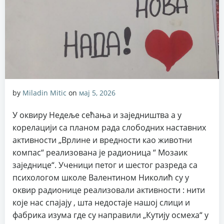
by
Miladin Mitic
on
мај 5, 2026
У оквиру Недеље сећања и заједништва а у
корелацији са планом рада слободних наставних
активности „Врлине и вредности као животни
компас“ реализована је радионица “ Мозаик
заједнице“. Ученици петог и шестог разреда са
психологом школе Валентином Николић су у
оквир радионице реализовали активности : нити
које нас спајају , шта недостаје нашој слици и
фабрика изума где су направили „Кутију осмеха“ у