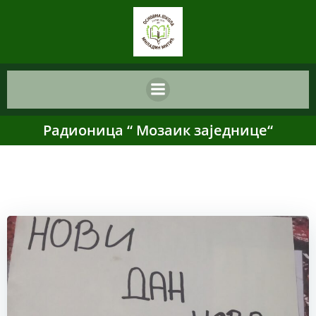
Skip
content
to
content
Радионица “ Мозаик заједнице“