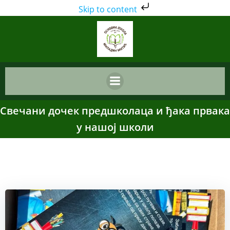
Skip to content
Skip
to
content
Свечани дочек предшколаца и ђака првака
у нашој школи