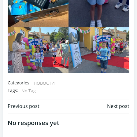
Categories:
НОВОСТИ
Tags:
No Tag
Post
Post
Previous post
Next post
navigation
navigation
No responses yet