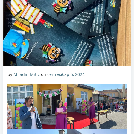
by
Miladin Mitic
on
септембар 5, 2024